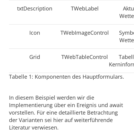
txtDescription
TWebLabel
Aktu
Wette
Icon
TWebImageControl
Symbo
Wette
Grid
TWebTableControl
Tabel
Kerninfo
Tabelle 1: Komponenten des Hauptformulars.
In diesem Beispiel werden wir die
Implementierung über ein Ereignis und await
vorstellen. Für eine detaillierte Betrachtung
der Varianten sei hier auf weiterführende
Literatur verwiesen.