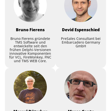
Session
Bruno
Fierens
Devid
Espenschied
Bruno Fierens gründete
PreSales Consultant bei
TMS Software und
Embarcadero Germany
entwickelte seit den
GmbH
frühen Delphi-Versionen
FireMonkey Styles and the
innovative Komponenten
für VCL, FireMonkey, FNC
New Native Styles Designer
und TMS WEB Core.
Marco Cantu
,
Embarcadero
Session