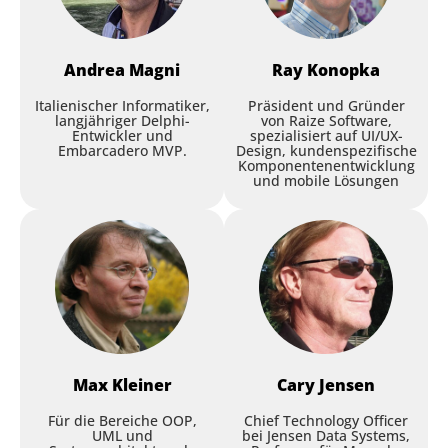
Delphi Island: building high-
Andrea
Magni
Ray
Konopka
performance Delphi apps
with modern language
Italienischer Informatiker,
Präsident und Gründer
langjähriger Delphi-
von Raize Software,
features
Entwickler und
spezialisiert auf UI/UX-
Embarcadero MVP.
Design, kundenspezifische
Komponentenentwicklung
David Millington
,
RemObjects
und mobile Lösungen
Session
Max
Kleiner
Cary
Jensen
Für die Bereiche OOP,
Chief Technology Officer
Delphi: How Did We Get
UML und
bei Jensen Data Systems,