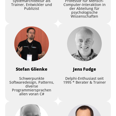
Here?
Systemarchitektur als
Professor für Mensch-
Trainer, Entwickler und
Computer-Interaktion in
Publizist
der Abteilung für
Cary Jensen
,
Jensen Data Systems
psychologische
Wissenschaften
Session
Stefan
Glienke
Jens
Fudge
Effiziente Positionsmarken
Schwerpunkte
Delphi-Enthusiast seit
Softwaredesign, Patterns,
1995 * Berater & Trainer
und Projektnavigation mit
diverse
Programmiersprachen
Bookmarks & Navigator
allen voran C#
Devid Espenschied
,
Embarcadero
Germany GmbH