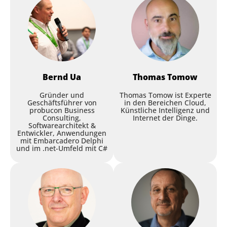
Thomas Tomow
,
Xebia
Code as Leadership: Agile
Workshop
Exzellenz in DevOps-Teams
verankern
Bernd
Ua
Thomas
Tomow
Julius Mischok
,
Mischok GmbH
Gründer und
Thomas Tomow ist Experte
Geschäftsführer von
in den Bereichen Cloud,
probucon Business
Künstliche Intelligenz und
Session
Consulting,
Internet der Dinge.
Softwarearchitekt &
Bootcamp: Hands-On Delphi:
Entwickler, Anwendungen
mit Embarcadero Delphi
From REST Services to Mobile
und im .net-Umfeld mit C#
Apps - Tag 1
Bernd Ua
,
Probucon
CodeBot: How a Coding Agent
Workshop
Is Built