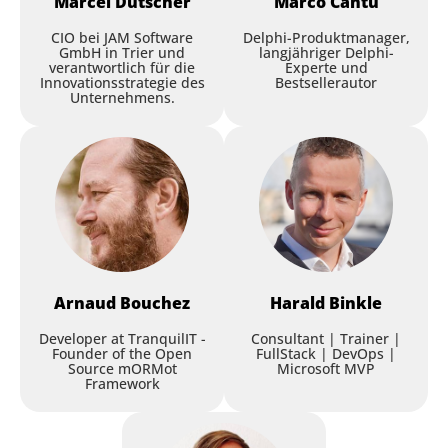
Marcel
Dütscher
Marco
Cantu
CIO bei JAM Software
Delphi-Produktmanager,
GmbH in Trier und
langjähriger Delphi-
verantwortlich für die
Experte und
Innovationsstrategie des
Bestsellerautor
GEO Intelligence APIs und Ko
Unternehmens.
mponenten
Max Kleiner
,
kleiner kommunikation
Session
Arnaud
Bouchez
Harald
Binkle
Developer at TranquilIT -
Consultant | Trainer |
Founder of the Open
FullStack | DevOps |
Source mORMot
Microsoft MVP
Framework
Getting Started with XData –
Build Your First XData REST