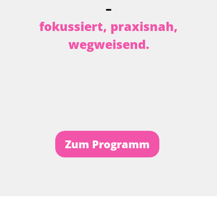
–
f
o
k
u
s
s
i
e
r
t
,
p
r
a
x
i
s
n
a
h
,
w
e
g
w
e
i
s
e
n
d
.
Zum Programm