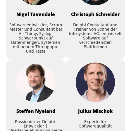
David Millington
,
RemObjects
Nigel
Tavendale
Christoph
Schneider
Softwareentwickler, Scrum
Delphi Consultant und
Session
Master und Consultant bei
Trainer von Schneider
All Things Syslog,
Infosystems AG, entwickelt
Schwerpunkt auf
Software auf
Datenmengen, Systemen
verschiedensten
Bootcamp: Hands-On Delphi:
mit hohem Throughput
Plattformen
und Tests
From REST Services to Mobile
Apps - Tag 2
Andrea Magni
,
Freelance
Creating a Branded Kiosk
with FMX Styles
Keynote
Ray Konopka
,
Raize Software
Steffen
Nyeland
Julius
Mischok
Session
Passionierter Delphi-
Experte für
Entwickler |
Softwarequalität
Wiederbelebung von Siege