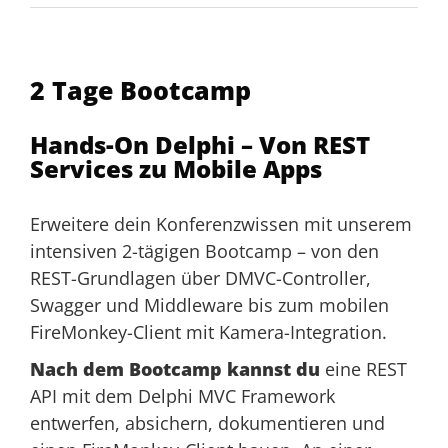
2 Tage Bootcamp
Hands-On Delphi – Von REST
KI im SDLC - An welchen
Services zu Mobile Apps
Stellen im SDLC kann KI
sinnvoll eingesetzt werden?
Erweitere dein Konferenzwissen mit unserem
Harald Binkle
,
Xebia
intensiven 2-tägigen Bootcamp – von den
REST-Grundlagen über DMVC-Controller,
Swagger und Middleware bis zum mobilen
Session
FireMonkey-Client mit Kamera-Integration.
Nach dem Bootcamp kannst du
eine REST
API mit dem Delphi MVC Framework
entwerfen, absichern, dokumentieren und