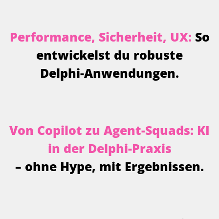
P
e
r
f
o
r
m
a
n
c
e
,
S
i
c
h
e
r
h
e
i
t
,
U
X
:
S
o
e
n
t
w
i
c
k
e
l
s
t
d
u
r
o
b
u
s
t
e
D
e
l
p
h
i
-
A
n
w
e
n
d
u
n
g
e
n
.
V
o
n
C
o
p
i
l
o
t
z
u
A
g
e
n
t
-
S
q
u
a
d
s
:
K
I
i
n
d
e
r
D
e
l
p
h
i
-
P
r
a
x
i
s
–
o
h
n
e
H
y
p
e
,
m
i
t
E
r
g
e
b
n
i
s
s
e
n
.