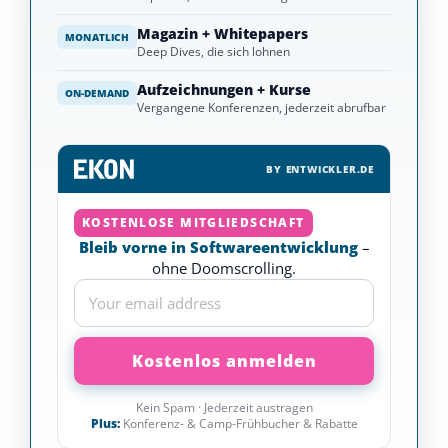
Magazin + Whitepapers
MONATLICH
Deep Dives, die sich lohnen
FREE MEMBERSHIP
Aufzeichnungen + Kurse
ON-DEMAND
Vergangene Konferenzen, jederzeit abrufbar
Bleib vorne in
Softwareentwicklung –
BY ENTWICKLER.DE
ohne Doomscrolling.
Kuratierte Artikel, Deep Dives und Live-
KOSTENLOSE MITGLIEDSCHAFT
Experten. Geliefert, nicht gesucht.
Bleib vorne in Softwareentwicklung
–
ohne Doomscrolling.
Email
Kein Spam · Jederzeit austragen
Plus:
Konferenz- & Camp-Frühbucher & Rabatte
No spam · Unsubscribe anytime