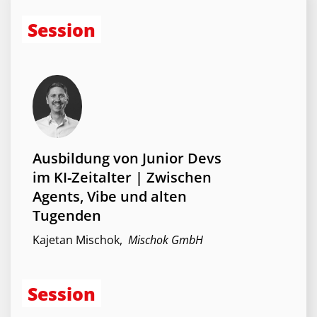
Session
Herzlich willkommen
Bernd Ua
,
Probucon
Ausbildung von Junior Devs
im KI-Zeitalter | Zwischen
Workshop
Agents, Vibe und alten
Tugenden
Kajetan Mischok
,
Mischok GmbH
Session