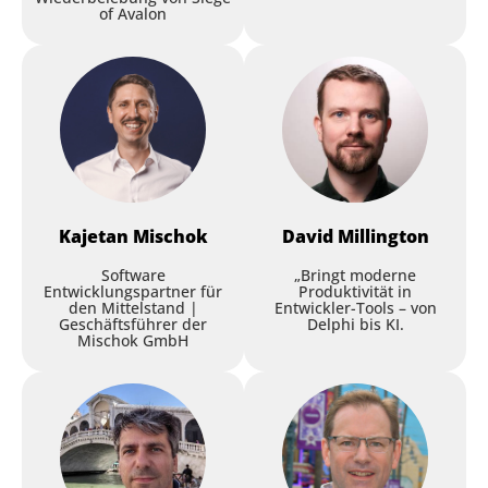
of Avalon
Verabschiedung
Bernd Ua
,
Probucon
Dein Code, Deine Regeln:
Hermes Agent – Lokale KI-
Power für echte Profis?
Kajetan
Mischok
David
Millington
Stefan Glienke
,
Aagon
Software
„Bringt moderne
Entwicklungspartner für
Produktivität in
den Mittelstand |
Entwickler-Tools – von
Geschäftsführer der
Delphi bis KI.
Session
Mischok GmbH