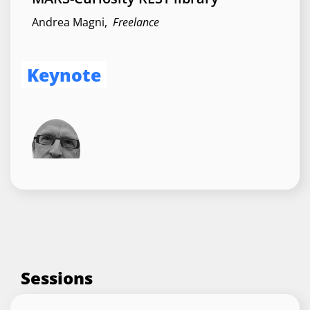
Andrea Magni
,
Freelance
Keynote
Delphi, Kai and the AI
Revolution
Marco Cantu
,
Embarcadero
Sessions
Keynote