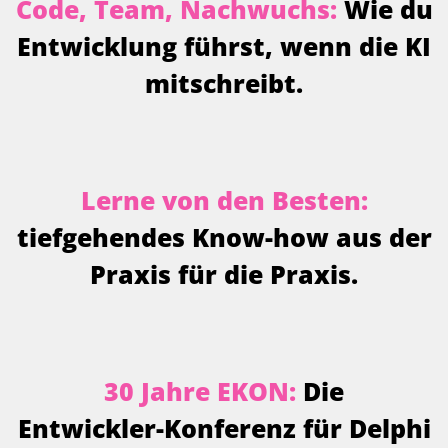
C
o
d
e
,
T
e
a
m
,
N
a
c
h
w
u
c
h
s
:
W
i
e
d
u
E
n
t
w
i
c
k
l
u
n
g
f
ü
h
r
s
t
,
w
e
n
n
d
i
e
K
I
m
i
t
s
c
h
r
e
i
b
t
.
L
e
r
n
e
v
o
n
d
e
n
B
e
s
t
e
n
:
t
i
e
f
g
e
h
e
n
d
e
s
K
n
o
w
-
h
o
w
a
u
s
d
e
r
P
r
a
x
i
s
f
ü
r
d
i
e
P
r
a
x
i
s
.
3
0
J
a
h
r
e
E
K
O
N
:
D
i
e
E
n
t
w
i
c
k
l
e
r
-
K
o
n
f
e
r
e
n
z
f
ü
r
D
e
l
p
h
i