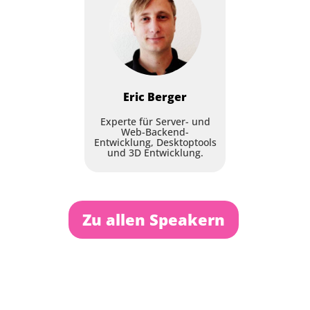
API in Delphi
Jens Fudge
,
Archersoft Aps
Session
Eric
Berger
Experte für Server- und
Web-Backend-
Entwicklung, Desktoptools
und 3D Entwicklung.
I Don't Like Mondays
Zu allen Speakern
Steffen Nyeland
,
Fixed by Code
Session