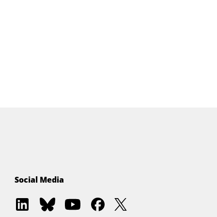
Social Media
EKON
EKON
Entwickler.de
EKON
EKON
Delphi
Delphi
Akademie
Delphi
Delphi