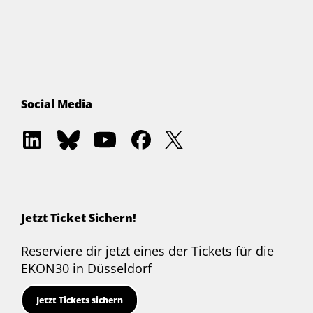
Social Media
EKON
EKON
Entwickler.de
EKON
EKON
Delphi
Delphi
Akademie
Delphi
Delphi
on
on
on
on
on
LinkedIn
Bluesky
YouTube
Facebook
Twitter
Jetzt Ticket Sichern!
Reserviere dir jetzt eines der Tickets für die
EKON30 in Düsseldorf
Jetzt Tickets sichern