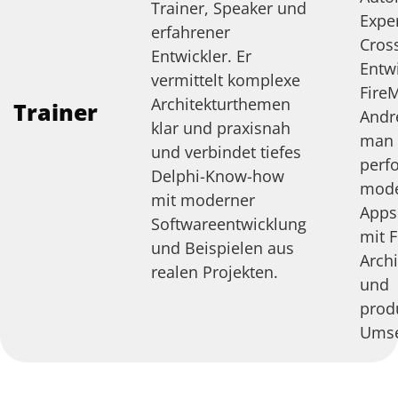
Trainer, Speaker und
Exper
erfahrener
Cros
Entwickler. Er
Entw
vermittelt komplexe
Fire
Architekturthemen
Trainer
Andre
klar und praxisnah
man
und verbindet tiefes
perf
Delphi-Know-how
mode
mit moderner
Apps 
Softwareentwicklung
mit 
und Beispielen aus
Archi
realen Projekten.
und
prod
Umse